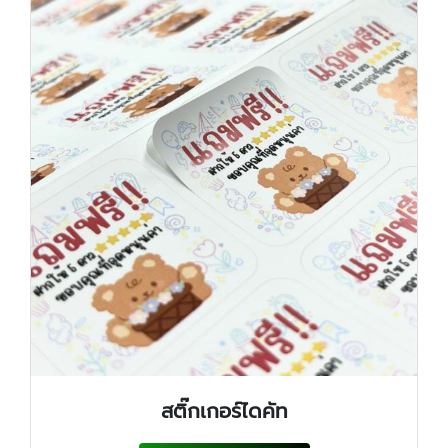
สติ๊กเกอร์ไดคัท