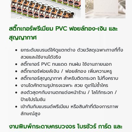
สติ๊กเกอร์พรีเมียม
PVC
ฟอยล์ทอง-เงิน และ
สุญญากาศ
ยกระดับแบรนด์ให้ดูแตกต่าง ด้วยวัสดุเฉพาะทางที่ทั้ง
สวยและใช้งานได้จริง
สติ๊กเกอร์ PVC ทนแดด ทนฝน ใช้งานภายนอก
สติ๊กเกอร์ฟอยล์เงิน / ฟอยล์ทอง เพิ่มความหรู
สติ๊กเกอร์สุญญากาศ สำหรับติดกระจก ไม่ทิ้งคราบ
งานไดคัทตามรูปทรงเฉพาะ สวย ดูเท่ไม่ซ้ำใคร
ลงตัวสุดๆกับงานตกแต่งหน้าร้าน / โลโก้กระจก /
ป้ายโปรโมชัน
เข้ากันกับแบรนด์พรีเมียม หรือสินค้าที่ต้องการภาพ
ลักษณ์สูง
งานพิมพ์กระดาษครบวงจร โบรชัวร์ การ์ด และ